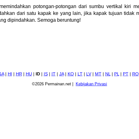
 memindahkan potongan-potongan dari sumbu vertikal kiri m
ndahkan dari satu kapak ke yang lain, jika kapak tujuan tida
yang dipindahkan. Semoga beruntung!
GA
|
HI
|
HR
|
HU
|
ID
|
IS
|
IT
|
JA
|
KO
|
LT
|
LV
|
MT
|
NL
|
PL
|
PT
|
RO
©2026 Permainan.net |
Kebijakan Privasi