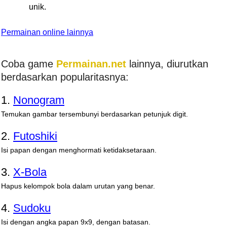
unik.
Permainan online lainnya
Coba game
Permainan.net
lainnya, diurutkan
berdasarkan popularitasnya:
1.
Nonogram
Temukan gambar tersembunyi berdasarkan petunjuk digit.
2.
Futoshiki
Isi papan dengan menghormati ketidaksetaraan.
3.
X-Bola
Hapus kelompok bola dalam urutan yang benar.
4.
Sudoku
Isi dengan angka papan 9x9, dengan batasan.