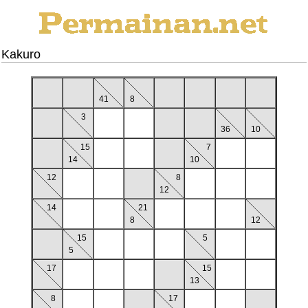
Kakuro
41
8
3
36
10
15
7
14
10
12
8
12
14
21
8
12
15
5
5
17
15
13
8
17