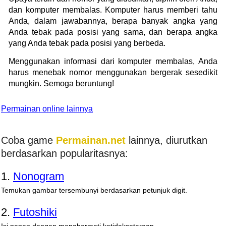
dan komputer membalas. Komputer harus memberi tahu
Anda, dalam jawabannya, berapa banyak angka yang
Anda tebak pada posisi yang sama, dan berapa angka
yang Anda tebak pada posisi yang berbeda.
Menggunakan informasi dari komputer membalas, Anda
harus menebak nomor menggunakan bergerak sesedikit
mungkin. Semoga beruntung!
Permainan online lainnya
Coba game
Permainan.net
lainnya, diurutkan
berdasarkan popularitasnya:
1.
Nonogram
Temukan gambar tersembunyi berdasarkan petunjuk digit.
2.
Futoshiki